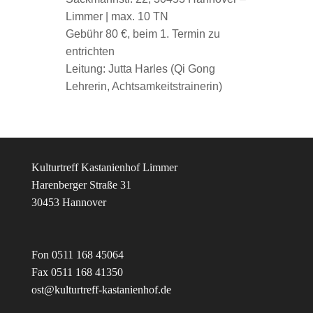
Limmer | max. 10 TN
Gebühr 80 €, beim 1. Termin zu
entrichten
Leitung: Jutta Harles (Qi Gong
Lehrerin, Achtsamkeitstrainerin)
Kulturtreff Kastanienhof Limmer
Harenberger Straße 31
30453 Hannover
Fon 0511 168 45064
Fax 0511 168 41350
ost@kulturtreff-kastanienhof.de