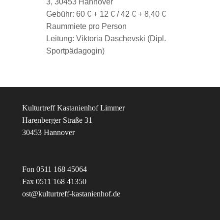
3, 30453 Hannover
Gebühr: 60 € + 12 € / 42 € + 8,40 €
Raummiete pro Person
Leitung: Viktoria Daschevski (Dipl.
Sportpädagogin)
Kulturtreff Kastanienhof Limmer
Harenberger Straße 31
30453 Hannover
Fon 0511 168 45064
Fax 0511 168 41350
ost@kulturtreff-kastanienhof.de